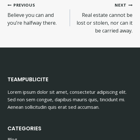
Post
PREVIOUS
NEXT
Believe you can and
Real estate cannot be
navigation
you’re halfway there.
lost or stolen, nor can it
be carried away.
TEAMPUBLICITE
Lorem ipsum dolor sit amet, consectetur adipiscing elit.
Sed non sem congue, dapibus mauris quis, tincidunt mi.
Aenean sollicitudin quis erat sed accumsan.
CATEGORIES
Blog