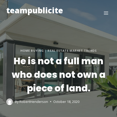
Skip
teampublicite
to
content
HOME BUYING
|
REAL ESTATE MARKET TRENDS
He is not a full man
who does not own a
piece of land.
By
RobertHenderson
October 18, 2020